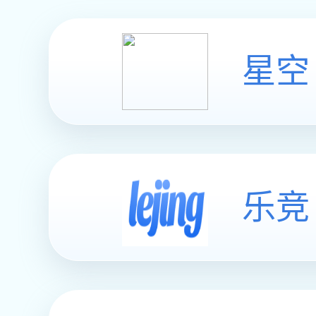
工业区沙田中路22号
咨询热线：
13211224502
13211224502
关于6t体育
产品中心
门窗配件
6t体育简介
内开内倒系列
门窗把手系
品牌形象
平开窗系列
合页