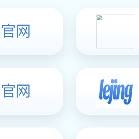
产品图册
6t体育 动态
联系6t体育
列
分类图册
行业6t体育
在线留言
产品视频
常见问题