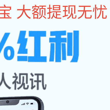
加入收藏
联系6t体育
全国咨询热线
使用年限
13211224502
高出平均寿命30%
6t体育 动态
联系6t体育